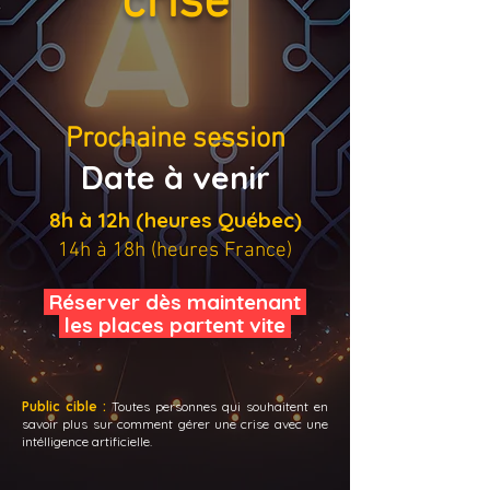
crise
Prochaine session
Date à venir
8h à 12h (heures Québec)
14h à 18h (heures France)
Réserver dès maintenant
les places partent vit
e
Public cible :
Toutes personnes qui souhaitent en
savoir plus sur comment gérer une crise avec une
intélligence artificielle.