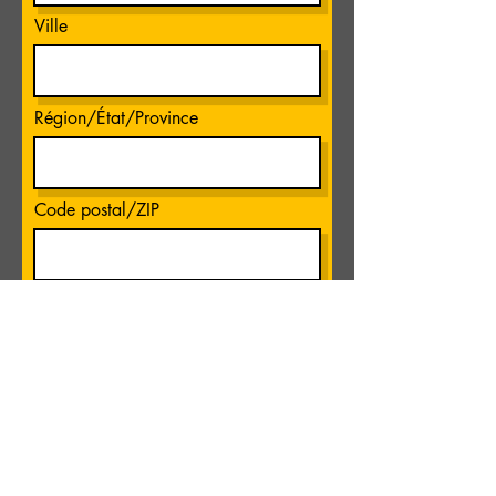
Ville
Région/État/Province
Code postal/ZIP
Pays
XXX