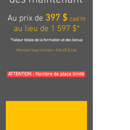
3
9
7
$
Au prix de
cad
ht
a
u lieu de 1 597 $
*
*Valeur
totale de la formatio
n et des bonus
Montant taxe incluse =
456,45 $ cad
ATTENTION - Nombre de place limité