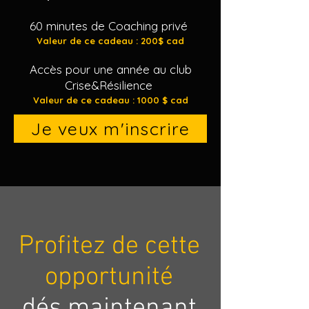
60 minutes de Coaching privé
Valeur de ce cadea
u : 200$ cad
Accès pour une année au club
Crise&Résilience
Valeur de ce cadeau : 1000
$ cad
Je veux m'inscrire
Profitez de cette
opportunité
dés maintenant