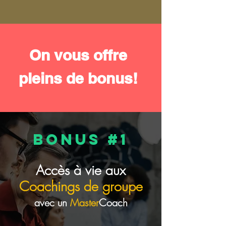
On vous offre
pleins de bonus!
BONUS #1
Accès à vie aux
Coachin
gs de groupe
avec un
Master
Coach