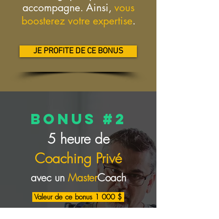
accompagne. Ainsi,
vous
boosterez votre expertise
.
JE PROFITE DE CE BONUS
BONUS #2
5 he
ure de
Coaching Privé
avec un
Master
Coach
Valeur de ce bonus 1 000
$