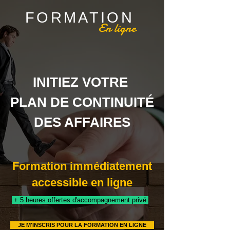
FORMATION
En ligne
INITIEZ VOTRE
PLAN DE CONTINUITÉ
DES AFFAIRES
Formation immédiatement
accessible en ligne
+ 5 heures offertes
d'accompagnement privé
JE M'INSCRIS POUR LA FORMATION EN LIGNE