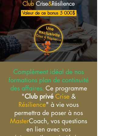
Club
Crise
&
Résilience
Va
leur de ce bonus 5 000
$
Complément idéal de nos
formations plan de continuité
des affaires.
Ce programme
"
Club privé
Crise
&
Résilience
" à vie vous
permettra de poser à nos
Master
Coach, vos questions
en lien avec vos