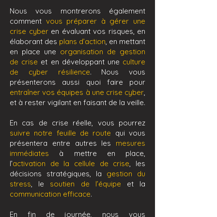
Nous vous montrerons également
comment
vous préparer à gérer une
crise cyber
en évaluant vos risques, en
élaborant des
plans d’action
, en mettant
en place une
organisation de gestion
de crise
et en développant une
culture
de cyber résilience
. Nous vous
présenterons aussi quoi faire pour
entraîner vos équipes à une crise cyber
,
et à rester vigilant en faisant de la veille.
En cas de crise réelle, vous pourrez
suivre notre feuille de route
qui vous
présentera entre autres les
mesures
immédiates
à mettre en place,
l’
activation de la cellule de crise
, les
décisions stratégiques, la
gestion du
stress
, le
soutien de l’équipe
et la
communication efficace
.
En fin de journée, nous vous