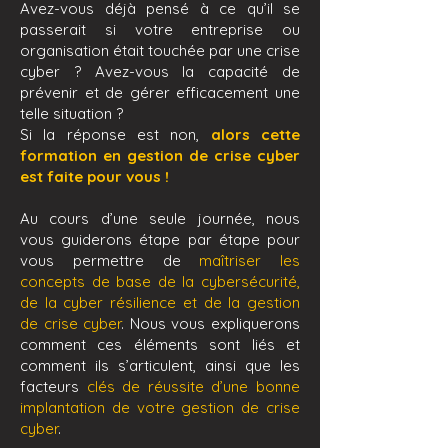
Avez-vous déjà pensé à ce qu’il se
passerait si votre entreprise ou
organisation était touchée par une crise
cyber ? Avez-vous la capacité de
prévenir et de gérer efficacement une
telle situation ?
Si la réponse est non,
alors cette
formation en gestion de crise cyber
est faite pour vous !
Au cours d’une seule journée, nous
vous guiderons étape par étape pour
vous permettre de
maîtriser les
concepts de base de la cybersécurité,
de la cyber résilience et de la gestion
de crise cyber
. Nous vous expliquerons
comment ces éléments sont liés et
comment ils s’articulent, ainsi que les
facteurs
clés de réussite d’une bonne
implantation de votre gestion de crise
cyber
.